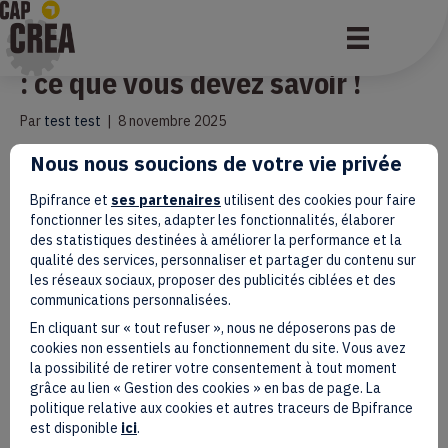
Micro- entreprises vs Couveuse
: ce que vous devez savoir !
Par
test test
|
8 novembre 2025
Nous nous soucions de votre vie privée
Atelier à distance & accueil sur nos différents sites. Petit-
déjeuner à Marseille, Aix en Provence, Paris et Avignon pour faire
découvrir notre couveuse, nos sites et rencontrer les consultants.
Bpifrance et
ses partenaires
utilisent des cookies pour faire
fonctionner les sites, adapter les fonctionnalités, élaborer
Lire la suite
des statistiques destinées à améliorer la performance et la
qualité des services, personnaliser et partager du contenu sur
les réseaux sociaux, proposer des publicités ciblées et des
communications personnalisées.
En cliquant sur « tout refuser », nous ne déposerons pas de
Micro- entreprises vs Couveuse
cookies non essentiels au fonctionnement du site. Vous avez
la possibilité de retirer votre consentement à tout moment
: ce que vous devez savoir !
grâce au lien « Gestion des cookies » en bas de page. La
politique relative aux cookies et autres traceurs de Bpifrance
Par
test test
|
8 novembre 2025
est disponible
ici
.