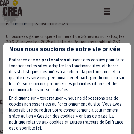
36h top chrono !
Par
test test
|
8 novembre 2025
Un business game unique et immersif de 36 heures non-stop, les
20 & 21 novembre 2025 à l’Hôtel de Région, rassemblant 250
étudiants maximum issus de toutes disciplines. Une expérience
Nous nous soucions de votre vie privée
intense faite de rencontres, de créativité et de défis
entrepreneuriaux, où chaque participant intégrera une équipe
Bpifrance et
ses partenaires
utilisent des cookies pour faire
pluridisciplinaire et bénéficiera de l’accompagnement d’experts
fonctionner les sites, adapter les fonctionnalités, élaborer
et de coachs…
des statistiques destinées à améliorer la performance et la
qualité des services, personnaliser et partager du contenu sur
Lire la suite
les réseaux sociaux, proposer des publicités ciblées et des
communications personnalisées.
En cliquant sur « tout refuser », nous ne déposerons pas de
Mentions légales
cookies non essentiels au fonctionnement du site. Vous avez
Données personnelles
Accessibilité : non conforme
la possibilité de retirer votre consentement à tout moment
Gestion des cookies
grâce au lien « Gestion des cookies » en bas de page. La
politique relative aux cookies et autres traceurs de Bpifrance
est disponible
ici
.
© 2026 Coq Créa. Tous droits réservés.