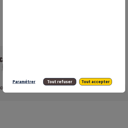
Par
test test
|
8 novembre 2025
Un atelier de 3h co-animé et participatif destiné aux
entrepreneurs pour développer son ambition en prenant de la
hauteur et de la force, et en travaillant sur ses convictions pour
mieux incarner son projet ou son entreprise !
Lire la suite
Mentions légales
Données personnelles
Accessibilité : non conforme
Gestion des cookies
Paramétrer
Tout refuser
Tout accepter
© 2026 Coq Créa. Tous droits réservés.