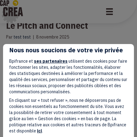
Qui veut être accompagné ? –
Le Pitch and Connect
Par
test test
|
8 novembre 2025
Nous nous soucions de votre vie privée
13h30 : Accueil des participants 13h30 à 14h30 : Session Pitch
14h30 à / 15h30 : Networking & échanges
Bpifrance et
ses partenaires
utilisent des cookies pour faire
Lire la suite
fonctionner les sites, adapter les fonctionnalités, élaborer
des statistiques destinées à améliorer la performance et la
qualité des services, personnaliser et partager du contenu sur
les réseaux sociaux, proposer des publicités ciblées et des
communications personnalisées.
Qui veut être accompagnée ?
En cliquant sur « tout refuser », nous ne déposerons pas de
cookies non essentiels au fonctionnement du site. Vous avez
L’Ambition Day des Premières
la possibilité de retirer votre consentement à tout moment
grâce au lien « Gestion des cookies » en bas de page. La
AURA
politique relative aux cookies et autres traceurs de Bpifrance
est disponible
ici
.