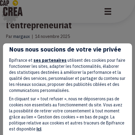
Les matinales de
l’entrepreneuriat
Par
margaux
|
14 novembre 2025
Nous nous soucions de votre vie privée
Echanges entre entrepreneurs, CODEV.
Lire la suite
Bpifrance et
ses partenaires
utilisent des cookies pour faire
fonctionner les sites, adapter les fonctionnalités, élaborer
des statistiques destinées à améliorer la performance et la
qualité des services, personnaliser et partager du contenu sur
les réseaux sociaux, proposer des publicités ciblées et des
Créer, financer son entreprise
communications personnalisées.
En cliquant sur « tout refuser », nous ne déposerons pas de
sur les quartiers – Bègles
cookies non essentiels au fonctionnement du site. Vous avez
la possibilité de retirer votre consentement à tout moment
grâce au lien « Gestion des cookies » en bas de page. La
Par
test test
|
8 novembre 2025
politique relative aux cookies et autres traceurs de Bpifrance
est disponible
ici
.
Atelier d’information et présentation des dispositifs