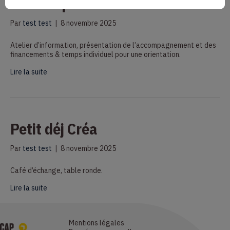
sur les quartiers – Bordeaux
Par
test test
|
8 novembre 2025
Atelier d’information, présentation de l’accompagnement et des
financements & temps individuel pour une orientation.
Lire la suite
Petit déj Créa
Par
test test
|
8 novembre 2025
Café d’échange, table ronde.
Lire la suite
Mentions légales