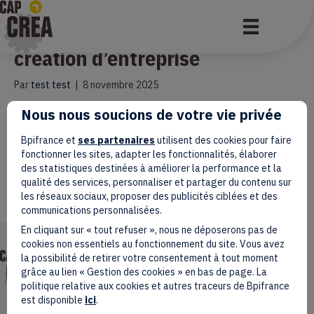
Les clés pour réussir ma
création d’entreprise
Par
test test
|
8 novembre 2025
Nous nous soucions de votre vie privée
Vous souhaitez entreprendre ? Repartez avec les clés pour
identifier les étapes déjà parcourues et les actions vous restant
à réaliser pour réussir votre entreprise. Pour vous inscrire : dans le
Bpifrance et
ses partenaires
utilisent des cookies pour faire
moteur de recherche choisir la thématique « les clés pour réussir
fonctionner les sites, adapter les fonctionnalités, élaborer
ma création d’entreprise avec BGE Sud-Ouest » et le lieu
des statistiques destinées à améliorer la performance et la
« Hérault ».
qualité des services, personnaliser et partager du contenu sur
les réseaux sociaux, proposer des publicités ciblées et des
Lire la suite
communications personnalisées.
En cliquant sur « tout refuser », nous ne déposerons pas de
cookies non essentiels au fonctionnement du site. Vous avez
Mentions légales
la possibilité de retirer votre consentement à tout moment
Données personnelles
grâce au lien « Gestion des cookies » en bas de page. La
Accessibilité : non conforme
politique relative aux cookies et autres traceurs de Bpifrance
Gestion des cookies
est disponible
ici
.