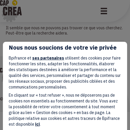
Aucun résultat
Il semble que nous ne pouvons pas trouver ce que vous cherchez.
Peut-être que la recherche aidera.
Nous nous soucions de votre vie privée
Bpifrance et
ses partenaires
utilisent des cookies pour faire
fonctionner les sites, adapter les fonctionnalités, élaborer
Mentions légales
des statistiques destinées à améliorer la performance et la
Données personnelles
qualité des services, personnaliser et partager du contenu sur
Accessibilité : non conforme
les réseaux sociaux, proposer des publicités ciblées et des
Gestion des cookies
communications personnalisées.
En cliquant sur « tout refuser », nous ne déposerons pas de
© 2026 Coq Créa. Tous droits réservés.
cookies non essentiels au fonctionnement du site. Vous avez
la possibilité de retirer votre consentement à tout moment
grâce au lien « Gestion des cookies » en bas de page. La
politique relative aux cookies et autres traceurs de Bpifrance
est disponible
ici
.