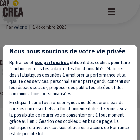
Martine Bernard
Par
valerie
|
1 décembre 2023
Nous nous soucions de votre vie privée
Mentions légales
Bpifrance et
ses partenaires
utilisent des cookies pour faire
Données personnelles
fonctionner les sites, adapter les fonctionnalités, élaborer
Accessibilité : non conforme
des statistiques destinées à améliorer la performance et la
Gestion des cookies
qualité des services, personnaliser et partager du contenu sur
les réseaux sociaux, proposer des publicités ciblées et des
© 2026 Coq Créa. Tous droits réservés.
communications personnalisées.
En cliquant sur « tout refuser », nous ne déposerons pas de
cookies non essentiels au fonctionnement du site. Vous avez
la possibilité de retirer votre consentement à tout moment
grâce au lien « Gestion des cookies » en bas de page. La
politique relative aux cookies et autres traceurs de Bpifrance
est disponible
ici
.